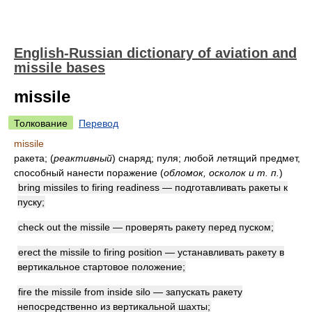
English-Russian dictionary of aviation and
missile bases
missile
Толкование
Перевод
missile
ракета;
(
реактивный
)
снаряд; пуля; любой летящий предмет,
способный нанести поражение
(
обломок, осколок и т. п.
)
bring missiles to firing readiness — подготавливать ракеты к
пуску;
check out the missile — проверять ракету перед пуском;
erect the missile to firing position — устанавливать ракету в
вертикальное стартовое положение;
fire the missile from inside silo — запускать ракету
непосредственно из вертикальной шахты;