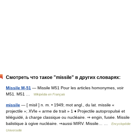
Смотреть что такое "missile" в других словарях:
Missile M-51
— Missile M51 Pour les articles homonymes, voir
M51. M51 …
Wikipédia en Français
missile
— [ misil ] n. m. • 1949; mot angl., du lat. missile «
projectile »; XVIe « arme de trait » 1 ♦ Projectile autopropulsé et
téléguidé, à charge classique ou nucléaire. ⇒ engin, fusée. Missile
balistique à ogive nucléaire. ⇒aussi MIRV. Missile… …
Encyclopédie
Universelle