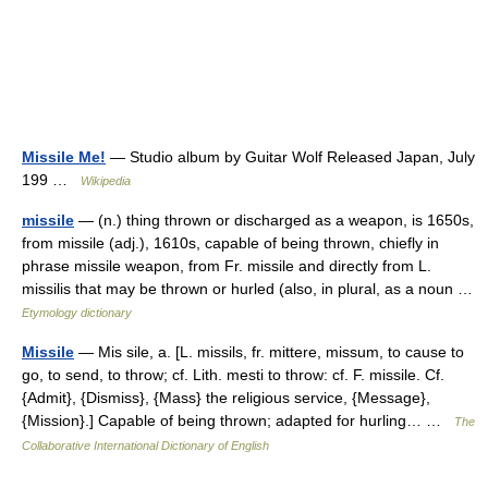
Missile Me!
— Studio album by Guitar Wolf Released Japan, July
199 …
Wikipedia
missile
— (n.) thing thrown or discharged as a weapon, is 1650s,
from missile (adj.), 1610s, capable of being thrown, chiefly in
phrase missile weapon, from Fr. missile and directly from L.
missilis that may be thrown or hurled (also, in plural, as a noun …
Etymology dictionary
Missile
— Mis sile, a. [L. missils, fr. mittere, missum, to cause to
go, to send, to throw; cf. Lith. mesti to throw: cf. F. missile. Cf.
{Admit}, {Dismiss}, {Mass} the religious service, {Message},
{Mission}.] Capable of being thrown; adapted for hurling… …
The
Collaborative International Dictionary of English