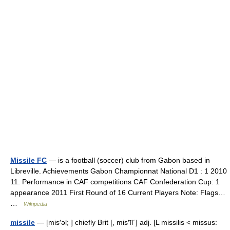
Missile FC
— is a football (soccer) club from Gabon based in
Libreville. Achievements Gabon Championnat National D1 : 1 2010
11. Performance in CAF competitions CAF Confederation Cup: 1
appearance 2011 First Round of 16 Current Players Note: Flags…
…
Wikipedia
missile
— [mis′əl; ] chiefly Brit [, mis′īl΄] adj. [L missilis < missus: