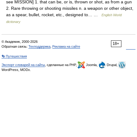
see MISSION] 1. that can be, or is, thrown or shot, as from a gun
2. Rare throwing or shooting missiles n. a weapon or other object,
as a spear, bullet, rocket, etc., designed to… …
English World
dictionary
© Академик, 2000-2026
18+
Обратная связь:
Техподдержка
,
Реклама на сайте
👣 Путешествия
Экспорт словарей на сайты
, сделанные на PHP,
Joomla,
Drupal,
WordPress, MODx.