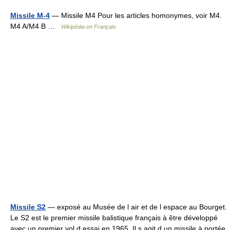
Missile M-4
— Missile M4 Pour les articles homonymes, voir M4.
M4 A/M4 B …
Wikipédia en Français
Missile S2
— exposé au Musée de l air et de l espace au Bourget.
Le S2 est le premier missile balistique français à être développé
avec un premier vol d essai en 1965. Il s agit d un missile à portée