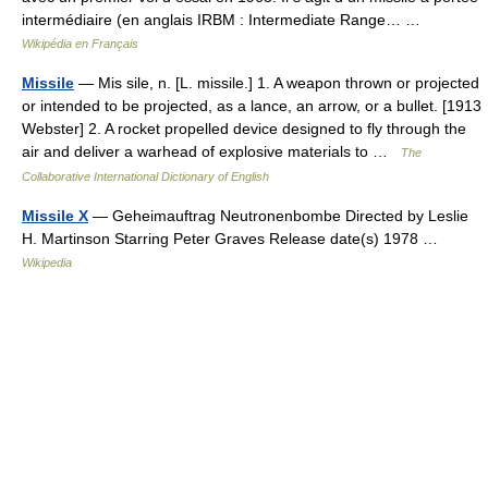
intermédiaire (en anglais IRBM : Intermediate Range… …
Wikipédia en Français
Missile
— Mis sile, n. [L. missile.] 1. A weapon thrown or projected
or intended to be projected, as a lance, an arrow, or a bullet. [1913
Webster] 2. A rocket propelled device designed to fly through the
air and deliver a warhead of explosive materials to …
The
Collaborative International Dictionary of English
Missile X
— Geheimauftrag Neutronenbombe Directed by Leslie
H. Martinson Starring Peter Graves Release date(s) 1978 …
Wikipedia