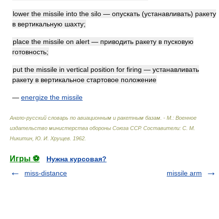
lower the missile into the silo — опускать (устанавливать) ракету
в вертикальную шахту;
place the missile on alert — приводить ракету в пусковую
готовность;
put the missile in vertical position for firing — устанавливать
ракету в вертикальное стартовое положение
—
energize the missile
Англо-русский словарь по авиационным и ракетным базам. - М.: Военное
издательство министерства обороны Союза ССР
.
Составители: С. М.
Никитин, Ю. И. Хрущев
.
1962
.
Игры ⚽
Нужна курсовая?
miss-distance
missile arm